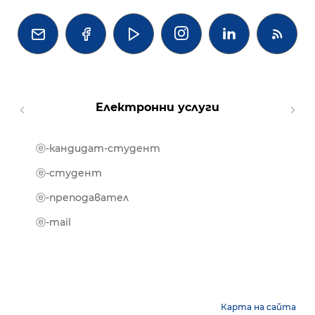




Електронни услуги
ⓔ-кандидат-студент
MOOD
ⓔ-биб
ⓔ-студент
ⓔ-кни
ⓔ-преподавател
ⓔ-trai
ⓔ-mail
Карта на сайта