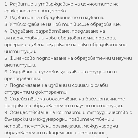
Развитие и утвърждаване на ценностите на
гражданското общество.
Развитие на образованието и науката.
Утвърждаване на нов тип висше образование.
Създаване, разработване, предлагане на
алтернативни и нови образователни подходи,
програми и звена; създаване на нови образователни
институции.
Финансово подпомагане на образователни и научни
институции.
Създаване на условия за изяви на студенти и
преподаватели.
Подпомагане на изявени и социално слаби
студенти и докторанти.
Съдействие за обогатяване на библиотечните
фондове на образователни и научни институции.
Осъществяване на контакти и сътрудничество с
български и международни правителствени и
неправителствени организации, международни
образователни и академични институции,