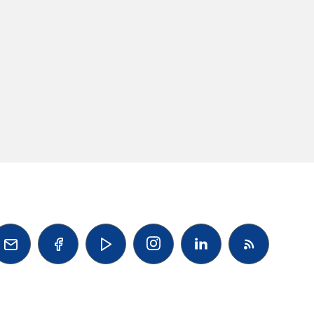



