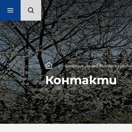
Фондация „За нов български уни
Контакти