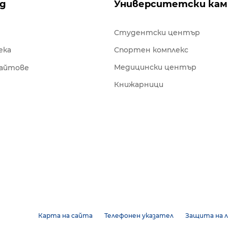
ng
Университетски кам
Студентски център
ека
Спортен комплекс
Медицински център
сайтове
Книжарници
Карта на сайта
Телефонен указател
Защита на л