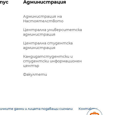
пус
Администрация
Администрация на
Настоятелството
Централна университетска
администрация
Централна студентска
администрация
Кандидатстудентски и
студентски информационен
център
Факултети
ичните данни и лицата подаващи сигнали
Контакти